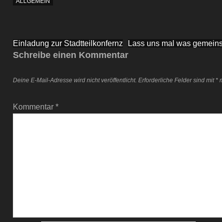
ALLGEMEIN
Beitragsnavigation
Einladung zur Stadtteilkonfernz
Lass uns mal was gemeins
Schreibe einen Kommentar
Deine E-Mail-Adresse wird nicht veröffentlicht.
Erforderliche Felder sind mit
*
m
Kommentar
*