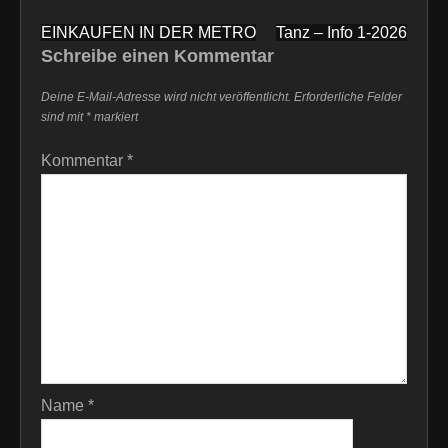
Beitragsnavigation
EINKAUFEN IN DER METRO
Tanz – Info 1-2026
Schreibe einen Kommentar
Deine E-Mail-Adresse wird nicht veröffentlicht.
Erforderliche Felder
sind mit
*
markiert
Kommentar
*
Name
*