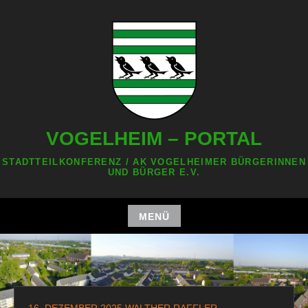
Zum
Inhalt
springen
VOGELHEIM – PORTAL
STADTTEILKONFERENZ / AK VOGELHEIMER BÜRGERINNEN
UND BÜRGER E.V.
MENÜ
Zum
Inhalt
springen