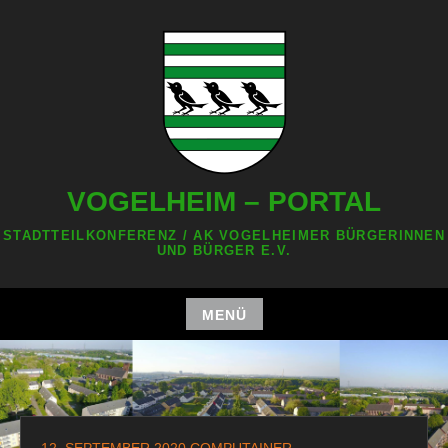
Zum
Inhalt
springen
VOGELHEIM – PORTAL
STADTTEILKONFERENZ / AK VOGELHEIMER BÜRGERINNEN
UND BÜRGER E.V.
MENÜ
Zum
Inhalt
springen