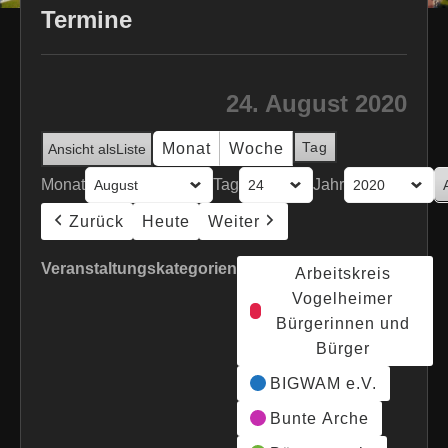
Termine
24. August 2020
Tag
Monat
Woche
Ansicht als
Liste
Monat
Tag
Jahr
Zurück
Heute
Weiter
Veranstaltungskategorien
Arbeitskreis
Vogelheimer
Bürgerinnen und
Bürger
BIGWAM e.V.
Bunte Arche