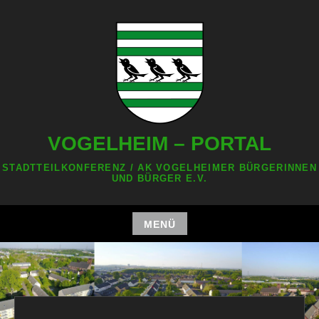
Zum
Inhalt
springen
VOGELHEIM – PORTAL
STADTTEILKONFERENZ / AK VOGELHEIMER BÜRGERINNEN
UND BÜRGER E.V.
MENÜ
Zum
Inhalt
springen