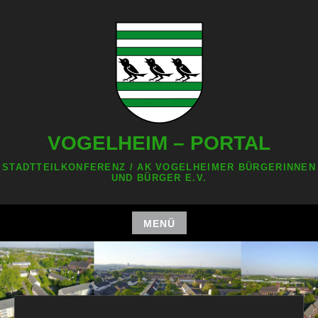
Zum
Inhalt
springen
VOGELHEIM – PORTAL
STADTTEILKONFERENZ / AK VOGELHEIMER BÜRGERINNEN
UND BÜRGER E.V.
MENÜ
Zum
Inhalt
springen