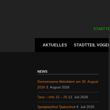
Zum
Inhalt
springen
STADTTE
Zum
AKTUELLES
STADTTEIL VOGE
Inhalt
springen
NEWS
Gemeinsame Aktivitäten am 30. August
2026
3. August 2026
Tanz – Info 15 – 26
12. Juli 2026
Spielplatzfest Stakenholt
9. Juli 2026