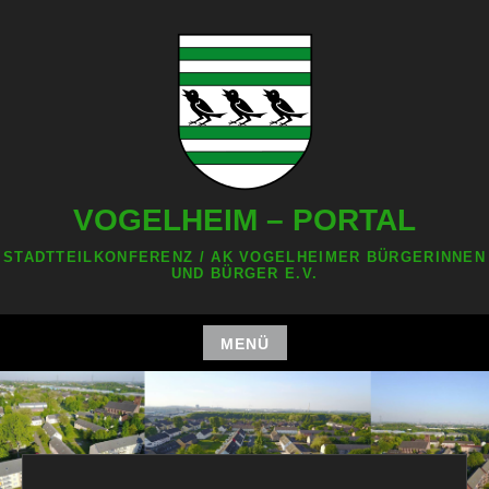
Zum
Inhalt
springen
VOGELHEIM – PORTAL
STADTTEILKONFERENZ / AK VOGELHEIMER BÜRGERINNEN
UND BÜRGER E.V.
MENÜ
Zum
Inhalt
springen