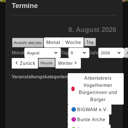
Termine
8. August 2026
Tag
Monat
Woche
Ansicht als
Liste
Monat
Tag
Jahr
Heute
Zurück
Weiter
Veranstaltungskategorien
Arbeitskreis
Vogelheimer
Bürgerinnen und
Bürger
BIGWAM e.V.
Bunte Arche