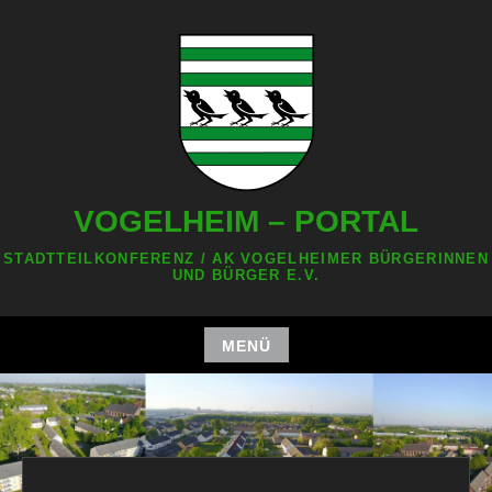
Zum
Inhalt
springen
VOGELHEIM – PORTAL
STADTTEILKONFERENZ / AK VOGELHEIMER BÜRGERINNEN
UND BÜRGER E.V.
MENÜ
Zum
Inhalt
springen