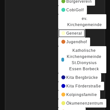
Bürgerverein
CobiGolf
ev.
Kirchengemeinde
General
Jugendhof
Katholische
Kirchengemeinde
St.Dionysius
Essen Borbeck
Kita Bergbrücke
Kita Förderstraße
Kolpingsfamilie
Ökumenenzentrum