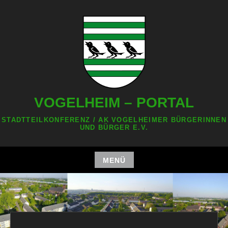
Zum
Inhalt
springen
VOGELHEIM – PORTAL
STADTTEILKONFERENZ / AK VOGELHEIMER BÜRGERINNEN
UND BÜRGER E.V.
MENÜ
Zum
Inhalt
springen