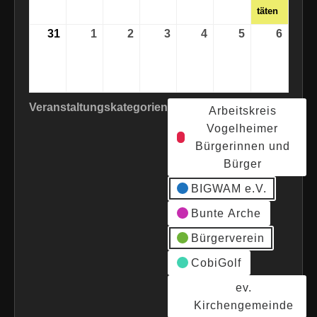
täten
31
31.
1
1.
2
2.
3
3.
4
4.
5
5.
6
6.
August
September
September
September
September
September
Septe
2026
2026
2026
2026
2026
2026
2026
Veranstaltungskategorien
Arbeitskreis
Vogelheimer
Bürgerinnen und
Bürger
BIGWAM e.V.
Bunte Arche
Bürgerverein
CobiGolf
ev.
Kirchengemeinde