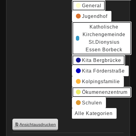
General
Jugendhof
Katholische
Kirchengemeinde
St.Dionysius
Essen Borbeck
Kita Bergbrücke
Kita Förderstraße
Kolpingsfamilie
Ökumenenzentrum
Schulen
Alle Kategorien
Ansicht
ausdrucken