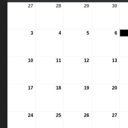
27
27.
28
28.
29
29.
30
30.
Juli
Juli
Juli
Juli
2026
2026
2026
2026
3
3.
4
4.
5
5.
6
6.
August
August
August
Augu
2026
2026
2026
2026
10
10.
11
11.
12
12.
13
13.
August
August
August
Augu
2026
2026
2026
2026
17
17.
18
18.
19
19.
20
20.
August
August
August
Augu
2026
2026
2026
2026
24
24.
25
25.
26
26.
27
27.
August
August
August
Augu