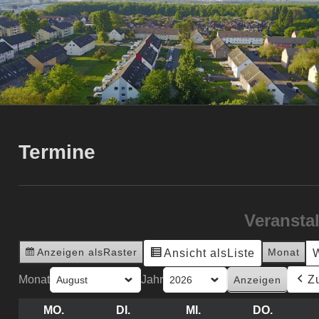
Termine
Veransta
Anzeigen als
Raster
Monat
Ansicht als
Liste
Monat
Jahr
Z
MO.
MONTAG
DI.
DIENSTAG
MI.
MITTWOCH
DO.
DONNE