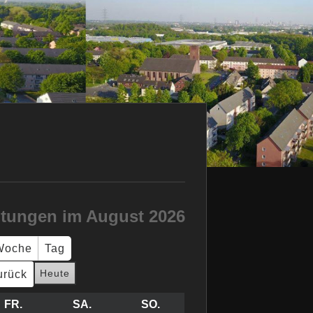
ltungen im August 2026
Woche
Tag
Heute
urück
RSTAG
FR.
FREITAG
SA.
SAMSTAG
SO.
SONNTAG