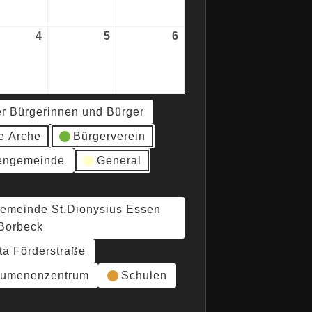
2026
2026
2026
4
4.
5
5.
6
6.
ember
September
September
September
2026
2026
2026
er Bürgerinnen und Bürger
e Arche
Bürgerverein
hengemeinde
General
gemeinde St.Dionysius Essen
Borbeck
ta Förderstraße
umenenzentrum
Schulen