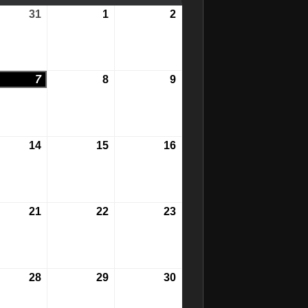
31
31.
1
1.
2
2.
Juli
August
August
2026
2026
2026
7
7.
8
8.
9
9.
st
August
August
August
2026
2026
2026
14
14.
15
15.
16
16.
st
August
August
August
2026
2026
2026
21
21.
22
22.
23
23.
st
August
August
August
2026
2026
2026
28
28.
29
29.
30
30.
st
August
August
August