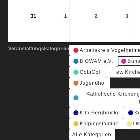
2026
2026
2026
2026
31
31.
1
1.
2
2.
3
3.
August
September
September
Sept
2026
2026
2026
2026
Veranstaltungskategorien
Arbeitskreis Vogelheim
BIGWAM e.V.
Bunt
CobiGolf
ev. Kirc
Jugendhof
Katholische Kirchen
Kita Bergbrücke
Ki
Kolpingsfamilie
Ök
Alle Kategorien