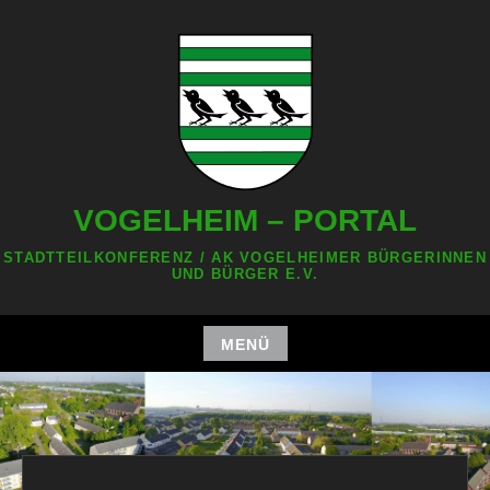
Zum
Inhalt
springen
VOGELHEIM – PORTAL
STADTTEILKONFERENZ / AK VOGELHEIMER BÜRGERINNEN
UND BÜRGER E.V.
MENÜ
Zum
Inhalt
springen