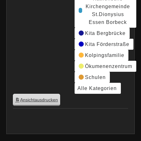
Kirchengemeinde
St.Dionysius
Essen Borbeck
Kita Bergbrücke
Kita Förderstraße
Kolpingsfamilie
Ökumenenzentrum
Schulen
Alle Kategorien
Ansicht
ausdrucken