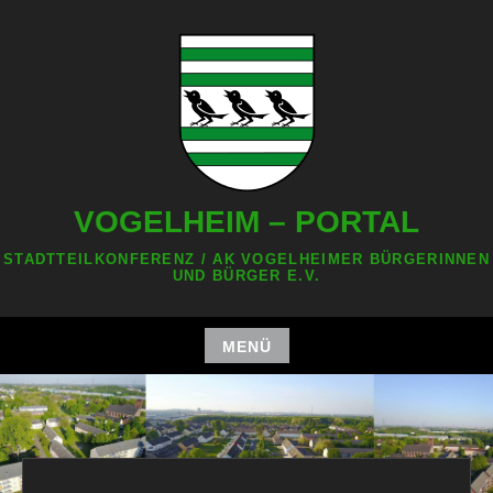
Zum
Inhalt
springen
VOGELHEIM – PORTAL
STADTTEILKONFERENZ / AK VOGELHEIMER BÜRGERINNEN
UND BÜRGER E.V.
MENÜ
Zum
Inhalt
springen