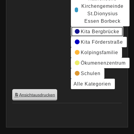
Kirchengemeinde
St.Dionysius
Essen Borbeck
Kita Bergbrücke
Kita Förderstraße
Kolpingsfamilie
Ökumenenzentrum
Schulen
Alle Kategorien
Ansicht
ausdrucken