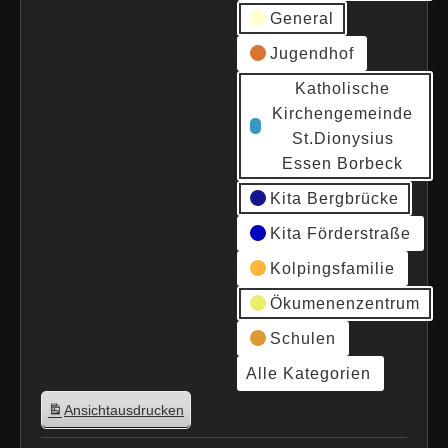
General
Jugendhof
Katholische
Kirchengemeinde
St.Dionysius
Essen Borbeck
Kita Bergbrücke
Kita Förderstraße
Kolpingsfamilie
Ökumenenzentrum
Schulen
Alle Kategorien
Ansicht
ausdrucken