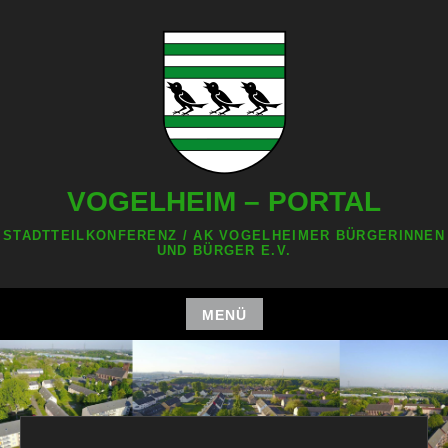
Zum
Inhalt
springen
VOGELHEIM – PORTAL
STADTTEILKONFERENZ / AK VOGELHEIMER BÜRGERINNEN
UND BÜRGER E.V.
MENÜ
Zum
Inhalt
springen