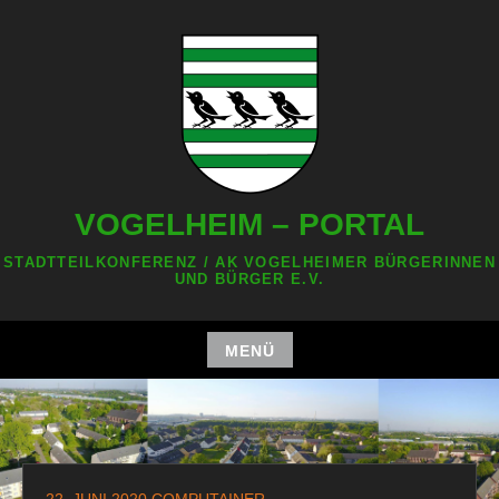
Zum
Inhalt
springen
VOGELHEIM – PORTAL
STADTTEILKONFERENZ / AK VOGELHEIMER BÜRGERINNEN
UND BÜRGER E.V.
MENÜ
Zum
Inhalt
springen