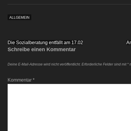
ALLGEMEIN
Beitragsnavigation
Die Sozialberatung entfällt am 17.02
Am
Schreibe einen Kommentar
Deine E-Mail-Adresse wird nicht veröffentlicht.
Erforderliche Felder sind mit
*
m
Kommentar
*