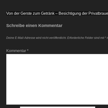
Beitragsnavigation
Von der Gerste zum Getränk – Besichtigung der Privatbraue
Schreibe einen Kommentar
Deine E-Mail-Adresse wird nicht veröffentlicht.
Erforderliche Felder sind mit
*
m
Kommentar
*