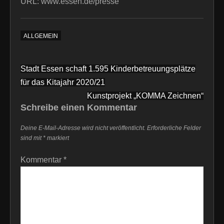
URL: www.essen.de/presse
ALLGEMEIN
Beitragsnavigation
Stadt Essen schaft 1.595 Kinderbetreuungsplätze
für das Kitajahr 2020/21
Kunstprojekt „KOMMA Zeichnen“
Schreibe einen Kommentar
Deine E-Mail-Adresse wird nicht veröffentlicht.
Erforderliche Felder
sind mit
*
markiert
Kommentar
*