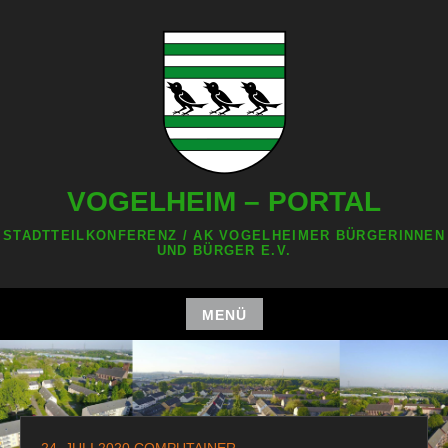
Zum
Inhalt
springen
VOGELHEIM – PORTAL
STADTTEILKONFERENZ / AK VOGELHEIMER BÜRGERINNEN
UND BÜRGER E.V.
MENÜ
Zum
Inhalt
springen