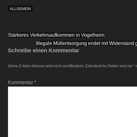
ALLGEMEIN
Beitragsnavigation
Stärkeres Verkehrsaufkommen in Vogelheim
Illegale Müllentsorgung endet mit Widerstan
Schreibe einen Kommentar
Deine E-Mail-Adresse wird nicht veröffentlicht.
Erforderliche Felder sind mit
*
m
Kommentar
*