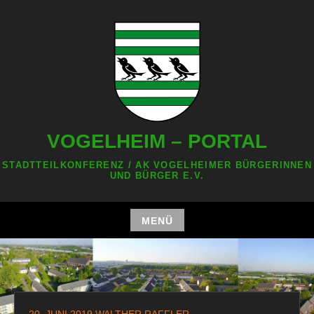
Zum
Inhalt
springen
VOGELHEIM – PORTAL
STADTTEILKONFERENZ / AK VOGELHEIMER BÜRGERINNEN
UND BÜRGER E.V.
MENÜ
Zum
Inhalt
springen