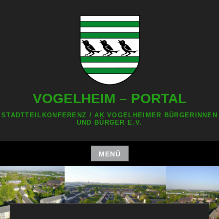
Zum
Inhalt
springen
VOGELHEIM – PORTAL
STADTTEILKONFERENZ / AK VOGELHEIMER BÜRGERINNEN
UND BÜRGER E.V.
MENÜ
Zum
Inhalt
springen