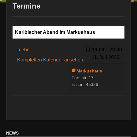
Termine
Karibischer Abend im Markushaus
mehr...
19:00
–
23:00
11. Juli 2026
Kompletten Kalender ansehen
Markushaus
Forststr. 17
Essen
,
45326
NEWS