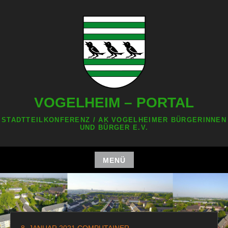
Zum
Inhalt
springen
VOGELHEIM – PORTAL
STADTTEILKONFERENZ / AK VOGELHEIMER BÜRGERINNEN
UND BÜRGER E.V.
MENÜ
Zum
Inhalt
springen