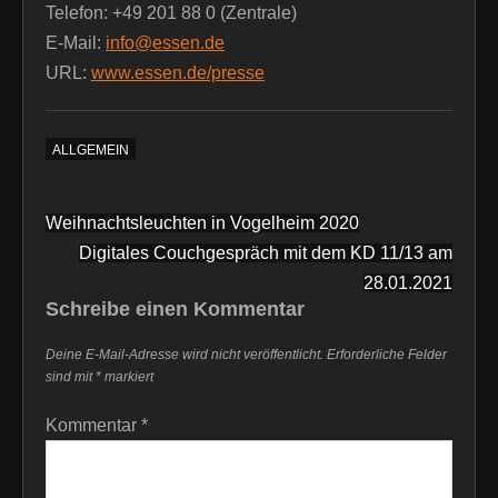
Telefon: +49 201 88 0 (Zentrale)
E-Mail:
info@essen.de
URL:
www.essen.de/presse
ALLGEMEIN
Beitragsnavigation
Weihnachtsleuchten in Vogelheim 2020
Digitales Couchgespräch mit dem KD 11/13 am
28.01.2021
Schreibe einen Kommentar
Deine E-Mail-Adresse wird nicht veröffentlicht.
Erforderliche Felder
sind mit
*
markiert
Kommentar
*