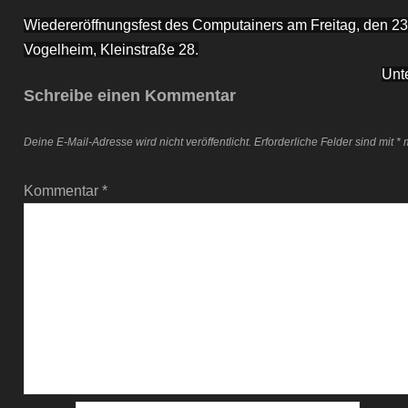
Beitragsnavigation
Wiedereröffnungsfest des Computainers am Freitag, den 23.
Vogelheim, Kleinstraße 28.
Unte
Schreibe einen Kommentar
Deine E-Mail-Adresse wird nicht veröffentlicht.
Erforderliche Felder sind mit
*
m
Kommentar
*