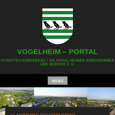
Zum
Inhalt
springen
VOGELHEIM – PORTAL
STADTTEILKONFERENZ / AK VOGELHEIMER BÜRGERINNEN
UND BÜRGER E.V.
MENÜ
Zum
Inhalt
springen