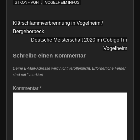
,
STKONF VGH
VOGELHEIM INFOS
Beitragsnavigation
Klärschlammverbrennung in Vogelheim /
Bergeborbeck
Deutsche Meisterschaft 2020 im Cobigolf in
Vogelheim
Schreibe einen Kommentar
Deine E-Mail-Adresse wird nicht veröffentlicht.
Erforderliche Felder
sind mit
*
markiert
Kommentar
*