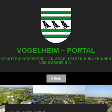
Zum
Inhalt
springen
VOGELHEIM – PORTAL
STADTTEILKONFERENZ / AK VOGELHEIMER BÜRGERINNEN
UND BÜRGER E.V.
MENÜ
Zum
Inhalt
springen